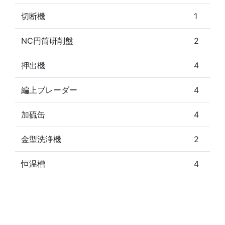
切断機
1
NC円筒研削盤
2
押出機
4
編上ブレーダー
4
加硫缶
4
金型洗浄機
2
恒温槽
4