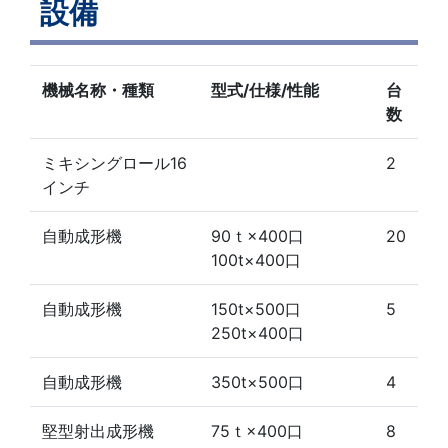
設備
機械名称・種類
型式/仕様/性能
台
数
ミキシングロール16
2
インチ
自動成形機
90ｔ×400口
20
100t×400口
自動成形機
150t×500口
5
250t×400口
自動成形機
350t×500口
4
堅型射出成形機
75ｔ×400口
8