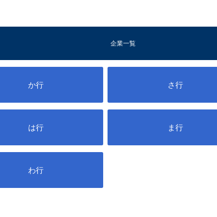
企業一覧
か行
さ行
は行
ま行
わ行