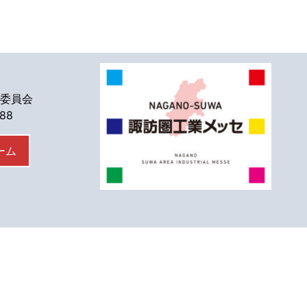
委員会
588
ーム