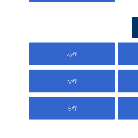
あ行
な行
ら行