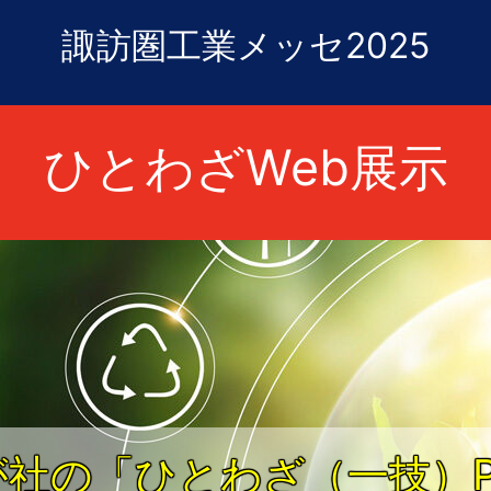
諏訪圏工業メッセ2025
ひとわざWeb展示
が社の「ひとわざ（一技）P