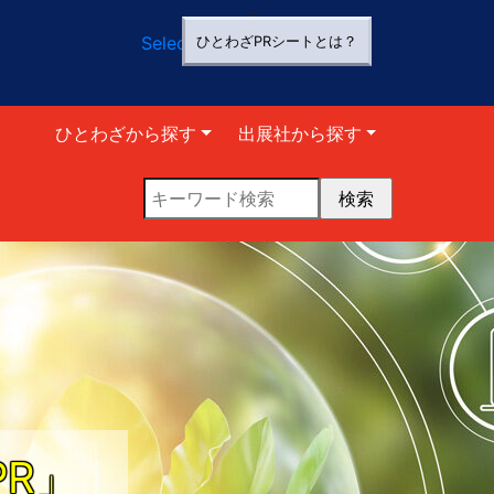
>
Select Language
▼
ひとわざPRシートとは？
ひとわざから探す
出展社から探す
R」