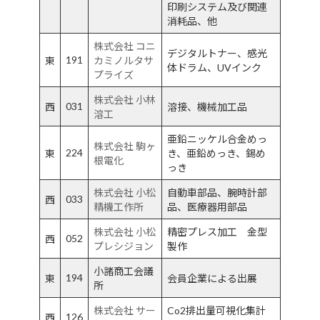
印刷システム及び関連
消耗品、他
株式会社 コニ
デジタルトナー、感光
191
東
カミノルタサ
体ドラム、UVインク
プライズ
株式会社 小林
031
西
溶接、機械加工品
溶工
亜鉛ニッケル合金めっ
株式会社 駒ヶ
224
東
き、亜鉛めっき、錫め
根電化
っき
株式会社 小松
自動車部品、腕時計部
033
西
精機工作所
品、医療器用部品
株式会社 小松
精密プレス加工 金型
052
西
プレシジョン
製作
小諸商工会議
194
東
会員企業による出展
所
株式会社 サー
Co2排出量可視化集計
126
西