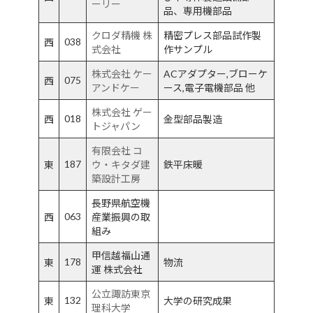
ーリー
品、専用機部品
クロダ精機 株
精密プレス部品試作製
038
西
式会社
作サンプル
株式会社 ケー
ACアダプター,ブローケ
075
西
アンドケー
ース,電子電機部品 他
株式会社 ゲー
018
西
金型部品製造
トジャパン
有限会社 コ
187
東
ウ・キタダ建
鉄平床暖
築設計工房
長野県航空機
063
西
産業振興の取
組み
甲信越福山通
178
東
物流
運 株式会社
公立諏訪東京
132
東
大学の研究成果
理科大学