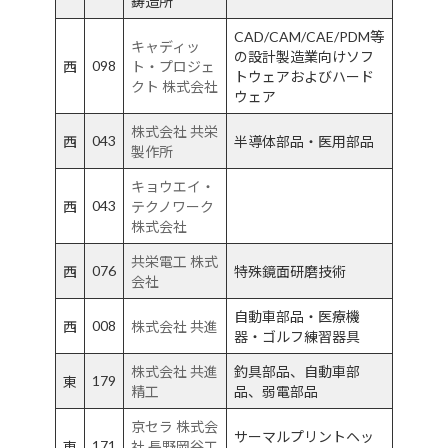
鋳造所
CAD/CAM/CAE/PDM等
キャディッ
の設計製造業向けソフ
098
西
ト・プロジェ
トウェアおよびハード
クト 株式会社
ウェア
株式会社 共栄
043
西
半導体部品・医用部品
製作所
キョウエイ・
043
西
テクノワーク
株式会社
共栄電工 株式
076
西
特殊鏡面研磨技術
会社
自動車部品・医療機
008
西
株式会社 共進
器・ゴルフ練習器具
株式会社 共進
釣具部品、自動車部
179
東
精工
品、弱電部品
京セラ 株式会
サーマルプリントヘッ
171
東
社 長野岡谷工