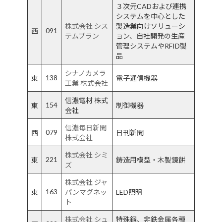
３次元CADおよび連携
システムを中心とした
株式会社 シス
製造業向けソリューシ
091
西
テムプラン
ョン、自社開発の生産
管理システムやRFID製
品
シナノカメラ
138
東
電子通信機器
工業 株式会社
信濃電材 株式
154
東
制御機器
会社
信濃毎日新聞
079
西
日刊新聞
株式会社
株式会社 シミ
221
東
鋳造用模型・木製鏡餅
ズ
株式会社 ジャ
163
東
パンマグネッ
LED照明
ト
株式会社 シュ
特殊鋼、非鉄金属各種