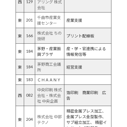
129
西
アリング 株式
会社
千曲市産業支
201
東
産業支援
援センター
株式会社 ちの
166
東
プリント配線板
技研
茅野・産業振
産・学・官連携による
184
東
興プラザ
情報発信等
茅野商工会議
184
東
経営支援
所
183
東
ＣＨＡＡＮＹ
中央印刷 株式
箔印刷 商業印刷 広
082
西
会社・株式会
告
社 中央企画
精密金属プレス加工、
株式会社 中部
金属プレス金型製作、
204
東
テクノ
サブ組立加工、 精密イ