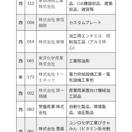
東商技研工業
112
西
品、OA機器部品、建築
株式会社
部品、雑貨等
株式会社 東信
036
西
カスタムプレート
鋼鉄
加工用エンドミル 切
014
西
株式会社 東陽
削加工品（アルミ中
心）
東洋化学産業
065
西
工業用油剤
株式会社
株式会社 トー
電力供給設備工事・電
173
東
エネック
気設備工事他
株式会社 鬨一
産業用装置向け機械加
032
西
精機
工部品
常盤産業 株式
自動化製品、環境製
083
西
会社
品、油圧製品
ユシロ化学工業ぴきゃ
株式会社 豊島
みん（ビタミン系光触
081
西