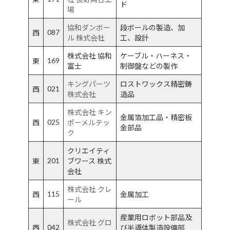
ド
場
協和ダンボー
段ボールの製造、加
087
西
ル 株式会社
工、設計
株式会社 協和
ケーブル・ハーネス・
169
東
富士
制御盤などの製作
キングパーツ
ロストワックス精密鋳
021
西
株式会社
造品
株式会社 キン
金属箔加工品・精密板
025
西
ポーメルテッ
金部品
ク
クリエイティ
201
東
ブワース 株式
会社
株式会社 クレ
115
西
金属加工
ール
産業用ロボット部品及
株式会社 グロ
042
西
び半導体製造設備部