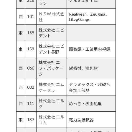
226
東
アルミ切削工具
ラン
ＮＳＷ 株式会
Realwear、Zeugma、
101
西
LiLzgGauge
社
株式会社 エビ
159
東
デント
株式会社 エビ
159
東
顕微鏡・工業用内視鏡
デント長野
株式会社 エ
066
西
フ・パッケー
緩衝材、梱包材
ジ
株式会社 エム
セラミックス・超硬合
002
西
ケーセラ
金加工部品
株式会社 エル
111
西
めっき・表面処理
グ
株式会社 エル
137
東
電力型抵抗器
コム