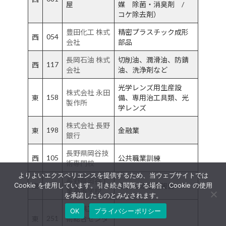
屋
媒 除菌・消臭剤 /
コケ除去剤）
豊田化工 株式
精密プラスチック成形
054
西
会社
部品
長岡石油 株式
切削油、潤滑油、防錆
117
西
会社
油、洗浄剤など
光学レンズ用生産設
株式会社 永田
158
東
備、専用治工具類、光
製作所
学レンズ
株式会社 長野
198
東
金融業
銀行
長野県岡谷技
105
西
公共職業訓練
術専門校
よりよいエクスペリエンスを提供するため、当ウェブサイトでは
長野県岡谷工
241
Cookie を使用しています。引き続き閲覧する場合、Cookie の使用
東
高校での活動報告
業高等学校
を承諾したものとみなされます。
長野県工業技
OK
プライバシーポリシー
251
東
術総合センタ