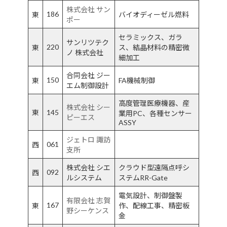
株式会社 サン
186
東
バイオディーゼル燃料
ポー
セラミックス、ガラ
サンリツテク
220
東
ス、結晶材料の精密微
ノ 株式会社
細加工
合同会社 ジー
150
東
FA機械制御
エム制御設計
高度管理医療機器、産
株式会社 シー
東
145
業用PC、各種センサー
ピーエス
ASSY
ジェトロ 諏訪
061
西
支所
株式会社 シエ
クラウド型遠隔点呼シ
092
西
ルシステム
ステムRR-Gate
電気設計、制御盤製
有限会社 志賀
167
東
作、配線工事、精密板
野シーケンス
金