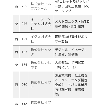
ARコレット及びホルダ
株式会社 アル
205
東
ー類、回転工具類、MC
プスツール
ツーリング
イー・ジーシ
メカトロニクス・IoT製
249
東
ステム 株式会
品の開発・設計請負
社
イグス 株式会
可動部向け高性能ポリ
121
西
社
マー製品
株式会社 イシ
デジタルサイネージ、
127
西
ダ
計量器、包装機
株式会社 いし
大型部品、切削加工
184
東
やま
（特にアルミ）
洗濯乾燥機、仕上機な
ど、クリーニング機器
株式会社 イツ
080
西
全般と、アパレル業界
ミ
向け転写機、接着機
等。
株式会社 イツ
180
東