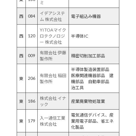
ミ
イデアシステ
084
西
電子組込み機器
ム 株式会社
YITOAマイク
120
西
ロテクノロジ
半導体IC
ー 株式会社
有限会社 伊藤
009
西
精密切削加工部品
製作所
半導体製造装置部品
有限会社 稲田
医療関連機器部品 建
206
東
製作所
機部品 自動車部品
治工具
株式会社 イナ
186
東
産業廃棄物処理業
ック
電気通信デバイス、産
入一通信工業
179
東
業用電子部品、省エネ
株式会社
化製品