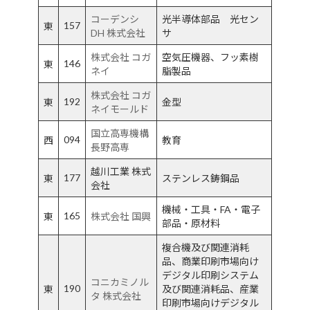
コーデンシ
光半導体部品 光セン
157
東
DH 株式会社
サ
株式会社 コガ
空気圧機器、フッ素樹
146
東
ネイ
脂製品
株式会社 コガ
192
東
金型
ネイモールド
国立高専機構
094
西
教育
長野高専
越川工業 株式
177
東
ステンレス鋳鋼品
会社
機械・工具・FA・電子
165
東
株式会社 国興
部品・原材料
複合機及び関連消耗
品、商業印刷市場向け
デジタル印刷システム
コニカミノル
190
東
及び関連消耗品、産業
タ 株式会社
印刷市場向けデジタル