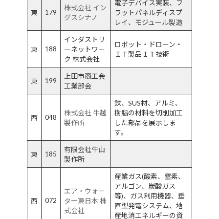
電子デバイス実装、フ
株式会社 イン
179
東
ラットパネルディスプ
グスシナノ
レイ、モジュール製造
インダストリ
ロボット・ドローン・
188
東
ーネットワー
ＩＴ製品ＩＴ技術
ク 株式会社
上田市商工会
199
東
工業部会
鉄、SUS材、アルミ、
株式会社 牛越
樹脂の材料を切削加工
048
西
製作所
した部品を展示しま
す。
有限会社牛山
185
東
製作所
産業ガス(酸素、窒素、
アルゴン、炭酸ガス
エア・ウォー
等)、ガス利用機器、垂
072
西
ター東日本 株
直型発電システム、地
式会社
産地消エネルギーの資