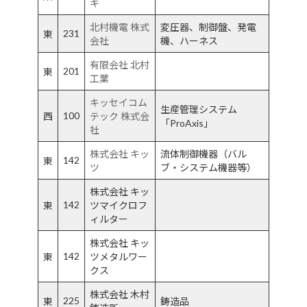
キ
北村機電 株式
変圧器、制御盤、発電
231
東
会社
機、ハーネス
有限会社 北村
201
東
工業
キッセイコム
生産管理システム
100
西
テック 株式会
「ProAxis」
社
株式会社 キッ
流体制御機器（バル
142
東
ツ
ブ・システム機器等）
株式会社 キッ
142
東
ツマイクロフ
ィルター
株式会社 キッ
142
東
ツメタルワー
クス
株式会社 木村
225
東
鋳造品