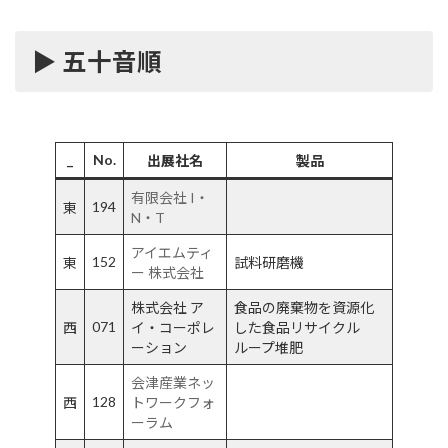
▶︎ 五十音順
_
No.
出展社名
製品
有限会社 I・
194
東
N・T
アイエムティ
152
東
試料研磨機
ー 株式会社
株式会社 ア
食品の廃棄物を資源化
071
西
イ・コーポレ
した食品リサイクル
ーション
ループ堆肥
会津産業ネッ
128
西
トワークフォ
ーラム