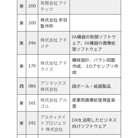
有限会社 アイ
200
東
テック
株式会社 赤羽
200
東
製作所
FA機器の制御ソフトウ
株式会社 アド
246
東
ェア、FA機器の画像処
メテ
理ソフトウェア
機械設計、バラシ図面
株式会社 アド
179
東
作成、３Dアセンブリ作
ライズ
成
アリマックス
086
西
段ボール・紙器製品
株式会社
株式会社 アル
産業用画像処理検査装
161
東
ゴル
置
アルティメイ
DXを活用したビジネス
242
東
トプロジェク
向けソフトウェア
ト 株式会社