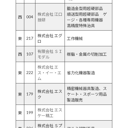
鍛造金型用超硬部品
株式会社 江口
順送型用超硬部品 ゲ
004
西
技研
ージ・各種専用機器
高精度特殊治具
株式会社 エグ
217
東
工作機械
ロ
有限会社 ＳＩ
107
西
樹脂・金属の切削加工
モデル
株式会社 エ
222
東
ス・イー・エ
省力化機器製造
ム
精密機械器具製造、ス
株式会社 エス
179
東
ケート・スポーツ用品
ク
製造販売
株式会社 エス
199
東
ケー精工
株式会社 Ｓプ