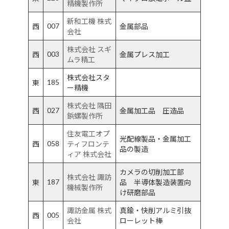
精機製作所
新和工機 株式
007
西
金属部品
会社
株式会社 スギ
003
西
金属プレス加工
ムラ精工
株式会社スタ
185
東
ー精機
株式会社 隅田
027
西
金属加工品 圧造品
鋲螺製作所
住友電工オプ
光配線製品・金属加工
058
西
ティフロンテ
品の製造
ィア 株式会社
カメラの切削加工部
株式会社 諏訪
187
東
品 半導体製造装置向
機械製作所
け研磨部品
諏訪金属 株式
真鍮・快削アルミ引抜
005
西
会社
ローレット棒