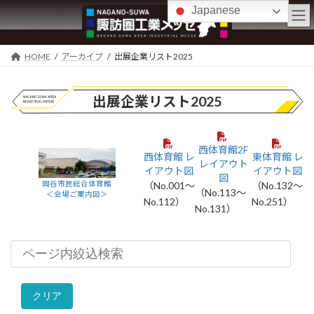
コ
ナ
Japanese
ン
ビ
テ
ゲ
ン
ー
HOME
アーカイブ
出展企業リスト2025
ツ
シ
へ
ョ
ス
ン
出展企業リスト2025
キ
に
ッ
移
プ
動
西体育館2F
西体育館 レ
東体育館 レ
レイアウト
イアウト図
イアウト図
図
岡谷市民総合体育館
（No.001〜
（No.132〜
（No.113〜
＜会場ご案内図＞
No.112）
No.251）
No.131）
クリア