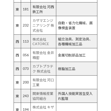
有限会社 河西
181
東
鉄工所
カザマエンジ
自動・省力化機械、画
232
東
ニアリング 株
像検査装置
式会社
組立治具、測定治具、
株式会社
113
西
CATORCE
各種機械加工品
有限会社 金井
056
西
金属切削部品加工
精密
カブトプラテ
073
西
樹脂加工品
ク 株式会社
有限会社 河口
200
東
工業
関東情報産業
外国人技能実習生受入
243
東
協同組合
れ監理
株式会社 キザ
194
東