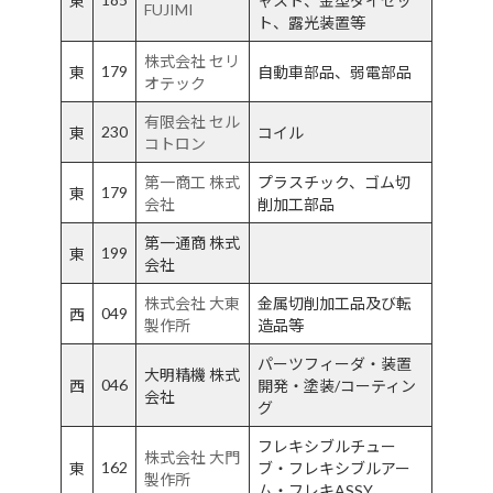
東
ャスト、金型ダイセッ
FUJIMI
ト、露光装置等
株式会社 セリ
179
東
自動車部品、弱電部品
オテック
有限会社 セル
230
東
コイル
コトロン
第一商工 株式
プラスチック、ゴム切
179
東
会社
削加工部品
第一通商 株式
199
東
会社
株式会社 大東
金属切削加工品及び転
049
西
製作所
造品等
パーツフィーダ・装置
大明精機 株式
046
西
開発・塗装/コーティン
会社
グ
フレキシブルチュー
株式会社 大門
162
東
ブ・フレキシブルアー
製作所
ム・フレキASSY