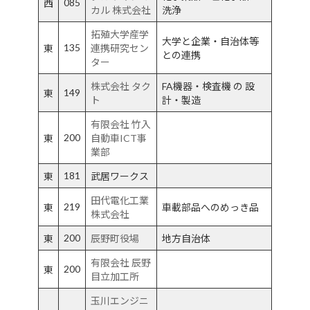
085
西
カル 株式会社
洗浄
拓殖大学産学
大学と企業・自治体等
135
東
連携研究セン
との連携
ター
株式会社 タク
FA機器・検査機 の 設
149
東
ト
計・製造
有限会社 竹入
200
東
自動車ICT事
業部
181
東
武居ワークス
田代電化工業
219
東
車載部品へのめっき品
株式会社
200
東
辰野町役場
地方自治体
有限会社 辰野
200
東
目立加工所
玉川エンジニ