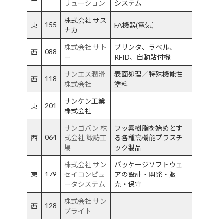
リューション
システム
株式会社 サス
155
東
FA機器(電気）
ナカ
株式会社 サト
プリンタ、ラベル、
088
西
ー
RFID、自動貼付機
サンエス潤滑
表面処理／特殊機能性
118
西
株式会社
塗料
サンケン工業
201
東
株式会社
サンゴバン 株
フッ素樹脂を始めとす
064
西
式会社 諏訪工
る各種高機能プラスチ
場
ック製品
株式会社 サン
パッケージソフトウェ
179
東
セイコンピュ
アの設計・開発・販
ータシステム
売・保守
株式会社 サン
128
西
ブライト