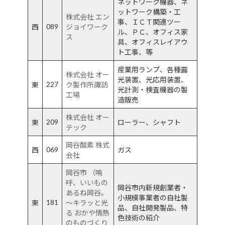
ネットワーク機器、ネ
ットワーク構築・工
株式会社 エン
事、ＩＣＴ関連ツー
089
西
ジョイワーク
ル、ＰＣ、オフィス家
ス
具、オフィスレイアウ
ト工事、等
産業用ランプ、各種露
株式会社 オー
光装置、光応用装置、
227
東
ク製作所諏訪
光計測・検査機器の製
工場
造販売
株式会社 オー
209
東
ローラー、シャフト
テック
岡谷酸素 株式
069
西
ガス
会社
岡谷市 （嗚
呼、いいもの
岡谷市内新規創業者・
あるね岡谷。
小規模事業者の自社製
181
東
～キラッと光
品、自社開発製品、特
る おかや情熱
色技術の紹介
のものづくり