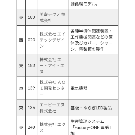
源循環モデル。
英幸テクノ 株
183
東
式会社
各種半導体関連装置・
株式会社 エイ
工作機械関連などの筐
020
西
テックデザイ
体及びカバー、シャー
ン
シ、電装板の製作
株式会社 エ
183
東
ー・アイ・エ
ヌ
株式会社 ＡＯ
139
東
Ｉ開発センタ
電気機器
ー
エーピーエヌ
136
東
基板・ゆらぎLED製品
株式会社
生産管理システム
株式会社 エク
248
東
「Factory-ONE 電脳工
ス
場」