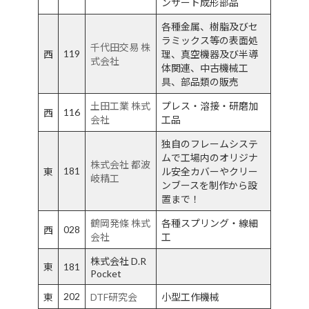
ンサート成形部品
各種金属、樹脂及びセ
ラミックス等の表面処
千代田交易 株
119
西
理、真空機器及び半導
式会社
体関連、中古機械工
具、部品類の販売
土田工業 株式
プレス・溶接・研磨加
116
西
会社
工品
独自のフレームシステ
ムで工場内のオリジナ
株式会社 都波
181
東
ル安全カバーやクリー
岐精工
ンブースを制作から設
置まで！
鶴岡発條 株式
各種スプリング・線細
028
西
会社
工
株式会社 D.R
東
181
Pocket
202
東
DTF研究会
小型工作機械