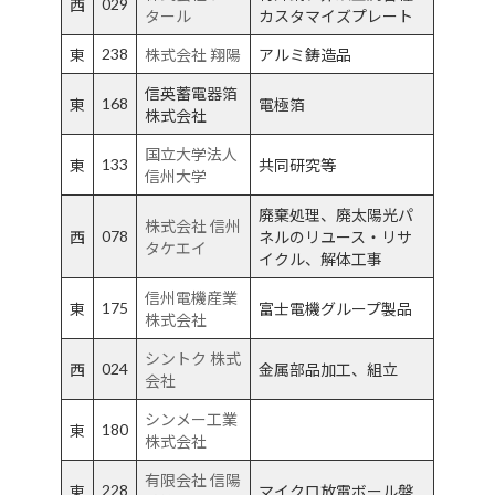
029
西
タール
カスタマイズプレート
238
東
株式会社 翔陽
アルミ鋳造品
信英蓄電器箔
168
東
電極箔
株式会社
国立大学法人
133
東
共同研究等
信州大学
廃棄処理、廃太陽光パ
株式会社 信州
078
西
ネルのリユース・リサ
タケエイ
イクル、解体工事
信州電機産業
175
東
富士電機グループ製品
株式会社
シントク 株式
024
西
金属部品加工、組立
会社
シンメー工業
180
東
株式会社
有限会社 信陽
228
東
マイクロ放電ボール盤