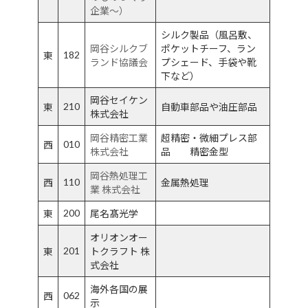
企業～）
シルク製品（風呂敷、
岡谷シルクブ
ポケットチーフ、ラン
182
東
ランド協議会
プシェード、手袋や靴
下など）
岡谷セイケン
210
東
自動車部品や油圧部品
株式会社
岡谷精密工業
超精密・微細プレス部
010
西
株式会社
品 精密金型
岡谷熱処理工
110
西
金属熱処理
業 株式会社
200
東
尾名髙光学
オリオンオー
201
東
トクラフト 株
式会社
海外各国の展
062
西
示