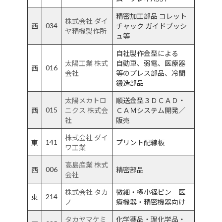
精密加工部品 コレット
株式会社 ダイ
034
西
チャック ガイドブッシ
ヤ精機製作所
ュ等
自社製作金型による
太陽工業 株式
自動車、弱電、医療器
016
西
会社
等のプレス部品、冷間
鍛造部品
太陽メカトロ
順送金型３ＤＣＡＤ・
015
西
ニクス 株式会
ＣＡＭシステム開発／
社
販売
株式会社 ダイ
141
東
プリント配線板
ワ工業
高島産業 株式
006
西
精密部品
会社
株式会社 タカ
微細・極小径ピン 医
214
東
ノ
療機器・精密機器向け
タカヤマケミ
化学薬品・理化学品・