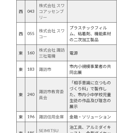
株式会社 スワ
043
西
コアッセンブ
リー
プラスチックフィル
株式会社 スワ
055
西
ム、粘着剤、機能素材
コー
の二次加工製品
株式会社 諏訪
160
東
電源
三社電機
市内小規模事業者の共
183
東
諏訪市
同出展
「相手意識に立つもの
づくり科」で製作し
諏訪市教育委
240
東
た、市内小中学校児童
員会
生徒の作品及び理念の
展示
196
東
諏訪信用金庫
金融・ソリューション
治工具、アルミダイキ
SEIMITSU
185