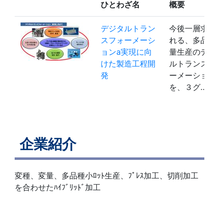
ひとわざ名
概要
デジタルトラン
今後一層求め
スフォーメーシ
れる、多品種
ョンa実現に向
量生産のデジ
けた製造工程開
ルトランスフ
発
ーメーション
を、３グ…
企業紹介
変種、変量、多品種小ﾛｯﾄ生産、ﾌﾟﾚｽ加工、切削加工
を合わせたﾊｲﾌﾞﾘｯﾄﾞ加工