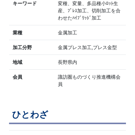
キーワード
変種、変量、多品種小ﾛｯﾄ生
産、ﾌﾟﾚｽ加工、切削加工を合
わせたﾊｲﾌﾞﾘｯﾄﾞ加工
業種
金属加工
加工分野
金属プレス加工,プレス金型
地域
長野県内
会員
諏訪圏ものづくり推進機構会
員
ひとわざ