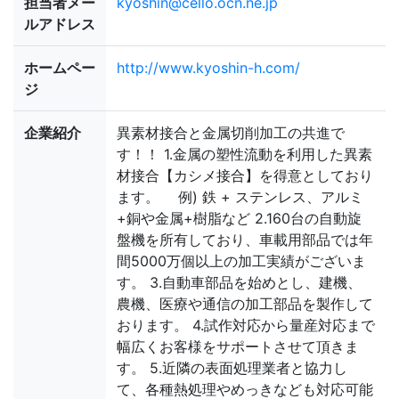
担当者メー
kyoshin@cello.ocn.ne.jp
ルアドレス
ホームペー
http://www.kyoshin-h.com/
ジ
企業紹介
異素材接合と金属切削加工の共進で
す！！ 1.金属の塑性流動を利用した異素
材接合【カシメ接合】を得意としており
ます。 例) 鉄 + ステンレス、アルミ
+銅や金属+樹脂など 2.160台の自動旋
盤機を所有しており、車載用部品では年
間5000万個以上の加工実績がございま
す。 3.自動車部品を始めとし、建機、
農機、医療や通信の加工部品を製作して
おります。 4.試作対応から量産対応まで
幅広くお客様をサポートさせて頂きま
す。 5.近隣の表面処理業者と協力し
て、各種熱処理やめっきなども対応可能