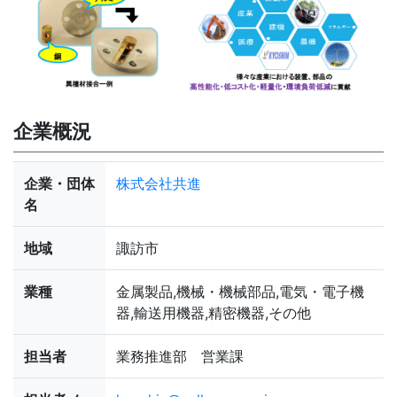
企業概況
企業・団体
株式会社共進
名
地域
諏訪市
業種
金属製品,機械・機械部品,電気・電子機
器,輸送用機器,精密機器,その他
担当者
業務推進部 営業課