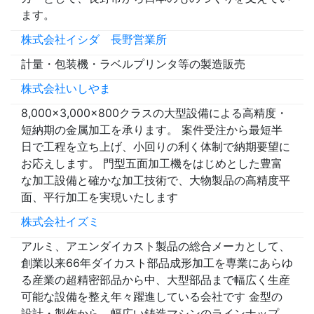
ます。
株式会社イシダ 長野営業所
計量・包装機・ラベルプリンタ等の製造販売
株式会社いしやま
8,000×3,000×800クラスの大型設備による高精度・
短納期の金属加工を承ります。 案件受注から最短半
日で工程を立ち上げ、小回りの利く体制で納期要望に
お応えします。 門型五面加工機をはじめとした豊富
な加工設備と確かな加工技術で、大物製品の高精度平
面、平行加工を実現いたします
株式会社イズミ
アルミ、アエンダイカスト製品の総合メーカとして、
創業以来66年ダイカスト部品成形加工を専業にあらゆ
る産業の超精密部品から中、大型部品まで幅広く生産
可能な設備を整え年々躍進している会社です 金型の
設計・製作から、幅広い鋳造マシンのラインナップ、