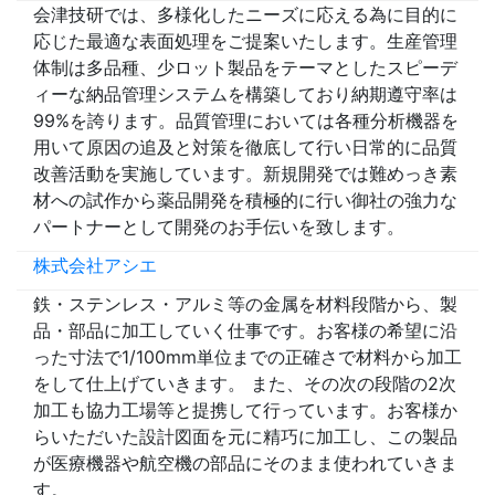
会津技研では、多様化したニーズに応える為に目的に
応じた最適な表面処理をご提案いたします。生産管理
体制は多品種、少ロット製品をテーマとしたスピーデ
ィーな納品管理システムを構築しており納期遵守率は
99%を誇ります。品質管理においては各種分析機器を
用いて原因の追及と対策を徹底して行い日常的に品質
改善活動を実施しています。新規開発では難めっき素
材への試作から薬品開発を積極的に行い御社の強力な
パートナーとして開発のお手伝いを致します。
株式会社アシエ
鉄・ステンレス・アルミ等の金属を材料段階から、製
品・部品に加工していく仕事です。お客様の希望に沿
った寸法で1/100mm単位までの正確さで材料から加工
をして仕上げていきます。 また、その次の段階の2次
加工も協力工場等と提携して行っています。お客様か
らいただいた設計図面を元に精巧に加工し、この製品
が医療機器や航空機の部品にそのまま使われていきま
す。