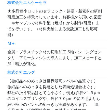
株式会社エムケーセラ
★多品種小ロットのセラミック・超硬・新素材の研削
研磨加工を得意としています。お客様から頂いた図面
やサンプルで材料手配（焼成）から製作(研磨）ま
でを行います。（材料支給による受託加工も対応可
能）
Ｍ＋
金属・プラスチック材の切削加工 5軸マシニングセン
タリニアモータマシンの導入により、加工スピードと
加工精度が進化。
株式会社エルグ
【微細品へのめっきは世界最高レベルの品質です】
微細品へのめっきを得意とした表面処理会社です。
弊社の扱う製品はとても小さく、例えば線径１３μｍ
のコイルスプリングや、外径７０μｍの髪の毛よりも
細い極小のピンへのめっきも実績があります。 量