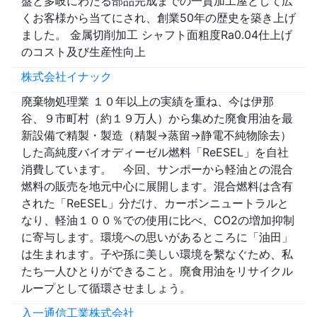
盤と多岐にわたる部品完成までの一貫加工屋として広
くお客様から当てにされ、創業50年の歴史を築き上げ
ました。 金属切削加工 シャフト面粗度Ra0.04仕上げ
のコスト及び生産性向上
株式会社イナック
廃棄物処理業 １０年以上の実績を重ね、今は伊那
谷、９市町村（約１９万人）から集めた廃食用油を最
新設備で精製・製造（精製→蒸留→静電不純物除去）
した高純度バイオディーゼル燃料「ReESEL」を自社
消費しています。 今回、サンポーから軽油との混合
燃料の販売を地元中心に展開します。混合燃料は含有
された「ReESEL」分だけ、カーボンニュートラルと
なり、軽油１００％での使用に比べ、CO2の増加抑制
に寄与します。環境への思いがあるところに「油田」
は生まれます。子や孫に美しい環境を繫なぐため、私
たち一人ひとりができること。廃食用油をリサイクル
ループとして循環させましょう。
入一通信工業株式会社