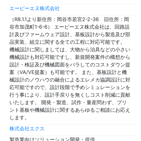
エーピーエヌ株式会社
（R8.1.1より新住所：岡谷市若宮2-2-36 旧住所：岡
谷市加茂町1-6-6） エーピーエヌ株式会社は、回路設
計及びファームウェア設計、基板設計から製造及び部
品実装、組立に関する全ての工程に対応可能です。
機械設計に関しましては、大物から治具などの小さい
機械設計も対応可能ですし、新規開発案件の構想から
設計・検証及び機械図面をバラしてのコストダウン提
案（VA/VE提案）も可能です。 また、基板設計と機
械設計のノウハウの融合によるエレメカ協調設計に対
応可能ですので、設計段階で予めシミュレーションを
行う事により、設計手戻りを無くしコスト削減に貢献
いたします。 開発・製造、試作・量産問わず、プリ
ント基板や機械設計に関するあらゆるご相談にお応え
します。
株式会社エクス
製造業向けソリューション開発・提供