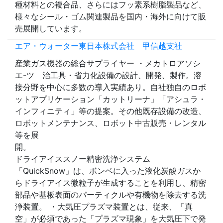
種材料との複合品、さらにはフッ素系樹脂製品など、
様々なシール・ゴム関連製品を国内・海外に向けて販
売展開しています。
エア・ウォーター東日本株式会社 甲信越支社
産業ガス機器の総合サプライヤー ・メカトロアソシ
エ-ツ 治工具・省力化設備の設計、開発、製作。溶
接分野を中心に多数の導入実績あり。自社独自のロボ
ットアプリケーション「カットリーナ」「アシュラ・
インフィニティ」等の提案。その他既存設備の改造、
ロボットメンテナンス、ロボット中古販売・レンタル
等を展
開
ドライアイススノー精密洗浄システム
「QuickSnow」は、ボンベに入った液化炭酸ガスか
らドライアイス微粒子が生成することを利用し、精密
部品や基板表面のパーティクルや有機物を除去する洗
浄装置。 ・大気圧プラズマ装置とは、従来、「真
空」が必須であった「プラズマ現象」を大気圧下で発