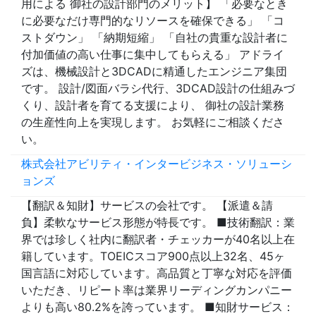
用による 御社の設計部門のメリット】 「必要なとき
に必要なだけ専門的なリソースを確保できる」 「コ
ストダウン」 「納期短縮」 「自社の貴重な設計者に
付加価値の高い仕事に集中してもらえる」 アドライ
ズは、機械設計と3DCADに精通したエンジニア集団
です。 設計/図面バラシ代行、3DCAD設計の仕組みづ
くり、設計者を育てる支援により、 御社の設計業務
の生産性向上を実現します。 お気軽にご相談くださ
い。
株式会社アビリティ・インタービジネス・ソリューシ
ョンズ
【翻訳＆知財】サービスの会社です。 【派遣＆請
負】柔軟なサービス形態が特長です。 ■技術翻訳：業
界では珍しく社内に翻訳者・チェッカーが40名以上在
籍しています。TOEICスコア900点以上32名、45ヶ
国言語に対応しています。高品質と丁寧な対応を評価
いただき、リピート率は業界リーディングカンパニー
よりも高い80.2%を誇っています。 ■知財サービス：