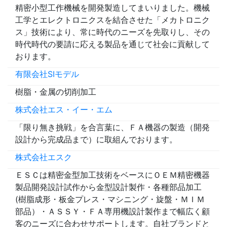
精密小型工作機械を開発製造してまいりました。機械
工学とエレクトロニクスを結合させた「メカトロニク
ス」技術により、常に時代のニーズを先取りし、その
時代時代の要請に応える製品を通じて社会に貢献して
おります。
有限会社SIモデル
樹脂・金属の切削加工
株式会社エス・イー・エム
「限り無き挑戦」を合言葉に、ＦＡ機器の製造（開発
設計から完成品まで）に取組んでおります。
株式会社エスク
ＥＳＣは精密金型加工技術をベースにＯＥＭ精密機器
製品開発設計試作から金型設計製作・各種部品加工
(樹脂成形・板金プレス・マシニング・旋盤・ＭＩＭ
部品）・ＡＳＳＹ・ＦＡ専用機設計製作まで幅広く顧
客のニーズに合わせサポートします。自社ブランドと