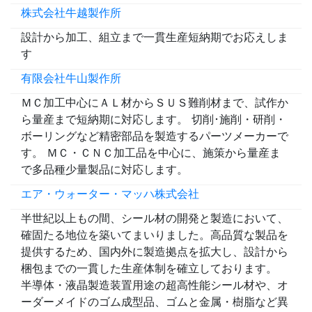
株式会社牛越製作所
設計から加工、組立まで一貫生産短納期でお応えしま
す
有限会社牛山製作所
ＭＣ加工中心にＡＬ材からＳＵＳ難削材まで、試作か
ら量産まで短納期に対応します。 切削･施削・研削・
ボーリングなど精密部品を製造するパーツメーカーで
す。 ＭＣ・ＣＮＣ加工品を中心に、施策から量産ま
で多品種少量製品に対応します。
エア・ウォーター・マッハ株式会社
半世紀以上もの間、シール材の開発と製造において、
確固たる地位を築いてまいりました。高品質な製品を
提供するため、国内外に製造拠点を拡大し、設計から
梱包までの一貫した生産体制を確立しております。
半導体・液晶製造装置用途の超高性能シール材や、オ
ーダーメイドのゴム成型品、ゴムと金属・樹脂など異