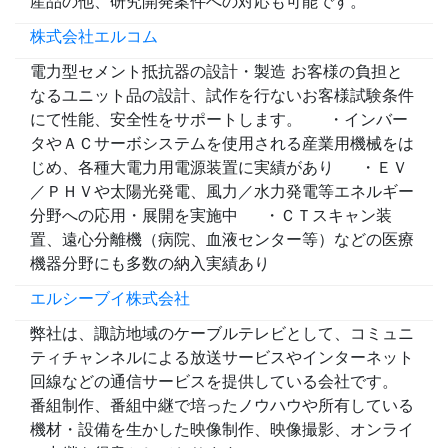
産品の他、研究開発案件への対応も可能です。
株式会社エルコム
電力型セメント抵抗器の設計・製造 お客様の負担と
なるユニット品の設計、試作を行ないお客様試験条件
にて性能、安全性をサポートします。 ・インバー
タやＡＣサーボシステムを使用される産業用機械をは
じめ、各種大電力用電源装置に実績があり ・ＥＶ
／ＰＨＶや太陽光発電、風力／水力発電等エネルギー
分野への応用・展開を実施中 ・ＣＴスキャン装
置、遠心分離機（病院、血液センター等）などの医療
機器分野にも多数の納入実績あり
エルシーブイ株式会社
弊社は、諏訪地域のケーブルテレビとして、コミュニ
ティチャンネルによる放送サービスやインターネット
回線などの通信サービスを提供している会社です。
番組制作、番組中継で培ったノウハウや所有している
機材・設備を生かした映像制作、映像撮影、オンライ