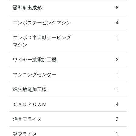
竪型射出成形
6
エンボステーピングマシン
4
エンボス半自動テーピング
1
マシン
ワイヤー放電加工機
3
マシニングセンター
1
細穴放電加工機
1
ＣＡＤ／ＣＡＭ
4
治具フライス
2
竪フライス
1