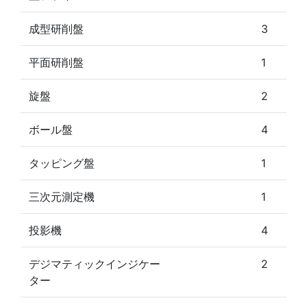
成型研削盤
3
平面研削盤
1
旋盤
2
ボール盤
4
タッピング盤
1
三次元測定機
1
投影機
4
デジマティックインジケー
2
ター