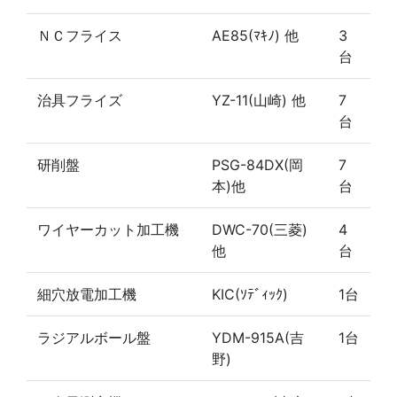
ＮＣフライス
AE85(ﾏｷﾉ) 他
3
台
治具フライズ
YZ-11(山崎) 他
7
台
研削盤
PSG-84DX(岡
7
本)他
台
ワイヤーカット加工機
DWC-70(三菱)
4
他
台
細穴放電加工機
KIC(ｿﾃﾞｨｯｸ)
1台
ラジアルボール盤
YDM-915A(吉
1台
野)