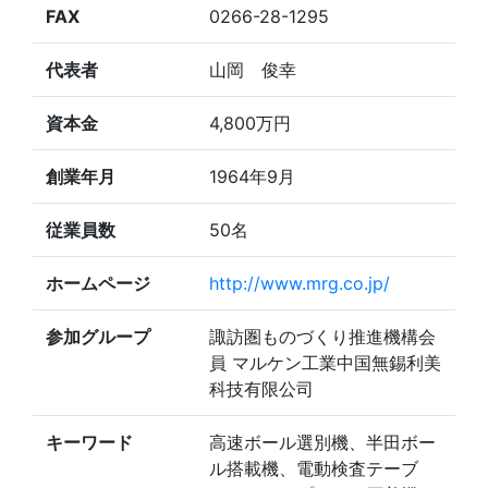
FAX
0266-28-1295
代表者
山岡 俊幸
資本金
4,800万円
創業年月
1964年9月
従業員数
50名
ホームページ
http://www.mrg.co.jp/
参加グループ
諏訪圏ものづくり推進機構会
員 マルケン工業中国無錫利美
科技有限公司
キーワード
高速ボール選別機、半田ボー
ル搭載機、電動検査テーブ