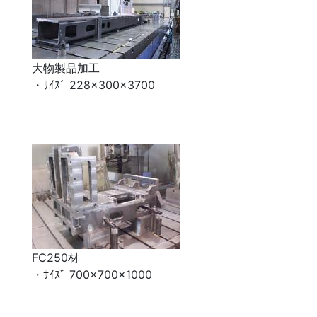
大物製品加工
・ｻｲｽﾞ 228×300×3700
FC250材
・ｻｲｽﾞ 700×700×1000