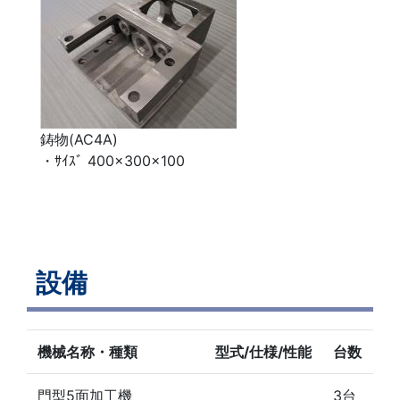
鋳物(AC4A)
・ｻｲｽﾞ 400×300×100
設備
機械名称・種類
型式/仕様/性能
台数
門型5面加工機
3台