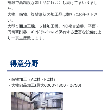
複雑で高精度な加工品にﾁｬﾚﾝｼﾞし続けてまいりまし
た。
大物、鋳物、複雑形状の加工品は弊社にお任せ下さ
い。
大型５面加工機、５軸加工機、NC複合旋盤、平面・
円筒研削盤、ｶﾞﾝﾄﾞﾘﾙﾏｼﾝなど保有する豊富な設備によ
り一貫生産致します。
得意分野
・鋳物加工（AC材・FC材）
・大物部品加工(最大6000×1800・φ750)