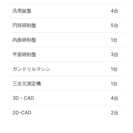
汎用旋盤
4台
円筒研削盤
5台
内面研削盤
1台
平面研削盤
3台
ガンドリルマシン
1台
三次元測定機
1台
3D－CAD
4台
2D-CAD
2台