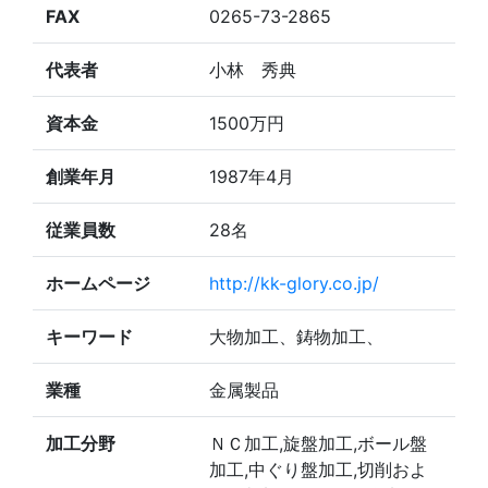
FAX
0265-73-2865
代表者
小林 秀典
資本金
1500万円
創業年月
1987年4月
従業員数
28名
ホームページ
http://kk-glory.co.jp/
キーワード
大物加工、鋳物加工、
業種
金属製品
加工分野
ＮＣ加工,旋盤加工,ボール盤
加工,中ぐり盤加工,切削およ