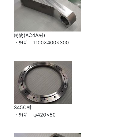
鋳物(AC4A材)
・ｻｲｽﾞ 1100×400×300
S45C材
・ｻｲｽﾞ φ420×50