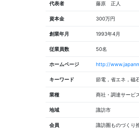
代表者
藤原 正人
資本金
300万円
創業年月
1993年4月
従業員数
50名
ホームページ
http://www.japan
キーワード
節電，省エネ，磁
業種
商社・調達サービ
地域
諏訪市
会員
諏訪圏ものづくり