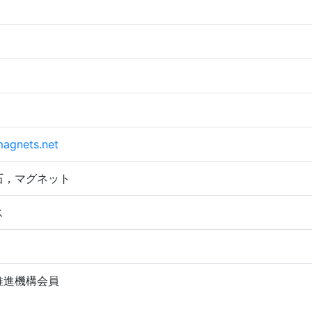
magnets.net
石，マグネット
ス
推進機構会員