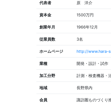
代表者
原 洋介
資本金
1500万円
創業年月
1966年12月
従業員数
3名
ホームページ
http://www.hara-s
業種
開発・設計・試作
加工分野
計測・検査機器・
地域
長野県内
会員
諏訪圏ものづくり