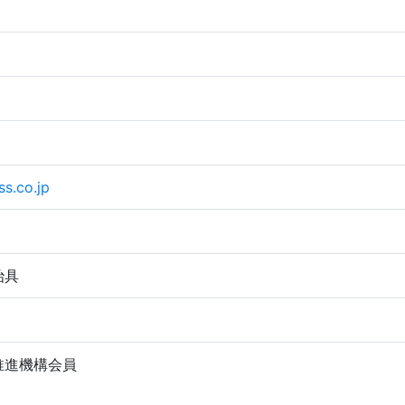
ss.co.jp
治具
推進機構会員