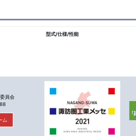
型式/仕様/性能
委員会
588
ーム