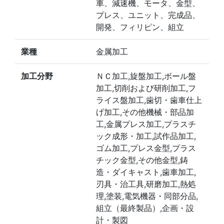
車、減速機、モータ、金型、
プレス、ユニット、完成品、
開発、フィリピン、組立
業種
金属加工
加工分野
ＮＣ加工,旋盤加工,ボール盤
加工,切削および研削加工,フ
ライス盤加工,歯切・歯車仕上
げ加工,その他機械・部品加
工,金属プレス加工,プラスチ
ック成形・加工,試作品加工,
ゴム加工,プレス金型,プラス
チック金型,その他金型,鋳
造・ダイキャスト,歯車加工,
刃具・治工具,研磨加工,熱処
理,塗装,電気機器・同部分品,
組立（最終製品）,企画・設
計・製図