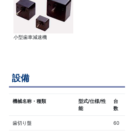
小型歯車減速機
設備
機械名称・種類
型式/仕様/性
台
能
数
歯切り盤
60