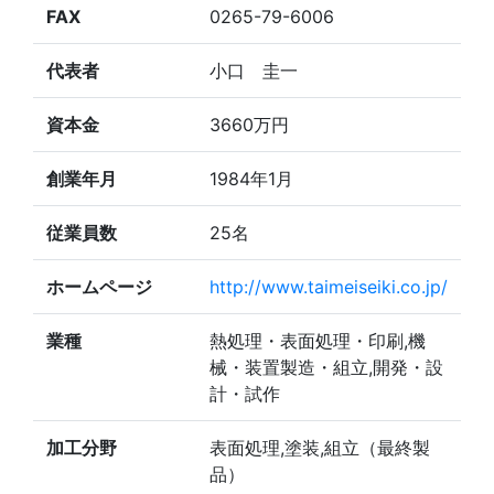
FAX
0265-79-6006
代表者
小口 圭一
資本金
3660万円
創業年月
1984年1月
従業員数
25名
ホームページ
http://www.taimeiseiki.co.jp/
業種
熱処理・表面処理・印刷,機
械・装置製造・組立,開発・設
計・試作
加工分野
表面処理,塗装,組立（最終製
品）