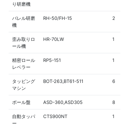
り研磨機
バレル研磨
RH-50/FH-15
2
機
歪み取りロ
HR-70LW
1
ール機
精密ロール
RP5-151
1
レベラー
タッピング
BOT-263,BT61-511
6
マシン
ボール盤
ASD-360,ASD305
8
自動タッパ
CTS900NT
1
ー