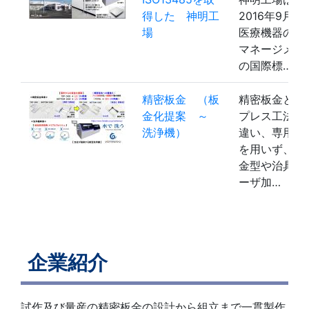
得した 神明工
2016年9月に
場
医療機器の品
マネージメン
の国際標…
精密板金 （板
精密板金とは
金化提案 ～
プレス工法と
洗浄機）
違い、専用金
を用いず、汎
金型や治具、
ーザ加…
企業紹介
試作及び量産の精密板金の設計から組立まで一貫製作