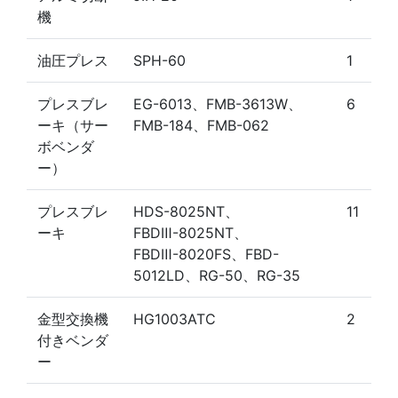
機
油圧プレス
SPH-60
1
プレスブレ
EG-6013、FMB-3613W、
6
ーキ（サー
FMB-184、FMB-062
ボベンダ
ー）
プレスブレ
HDS-8025NT、
11
ーキ
FBDⅢ-8025NT、
FBDⅢ-8020FS、FBD-
5012LD、RG-50、RG-35
金型交換機
HG1003ATC
2
付きベンダ
ー