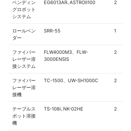
ベンディン
EG6013AR､ASTROⅡ100
2
グロボット
システム
ロールベン
SRR-55
1
ダー
ファイバー
FLW4000M3、FLW-
2
レーザー溶
3000ENSIS
接システム
ファイバー
TC-1500、UW-SH1000C
2
レーザー溶
接機
テーブルス
TS-108i､NK-02HE
2
ポット溶接
機