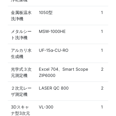
金属板温水
1050型
1
洗浄機
メタルシー
MSW-1000HE
1
ト洗浄機
アルカリ水
UF-15α-CU-RO
1
生成機
光学式３次
Excel 704、Smart Scope
2
元測定機
ZIP6000
２次元レー
LASER QC 800
2
ザ測定機
3Dスキャ
VL-300
1
ナ型3次元