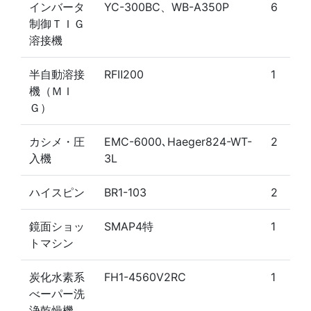
インバータ
YC-300BC、WB-A350P
6
制御ＴＩＧ
溶接機
半自動溶接
RFⅡ200
1
機（ＭＩ
Ｇ）
カシメ・圧
EMC-6000､Haeger824-WT-
2
入機
3L
ハイスピン
BR1-103
2
鏡面ショッ
SMAP4特
1
トマシン
炭化水素系
FH1-4560V2RC
1
べーパー洗
浄乾燥機