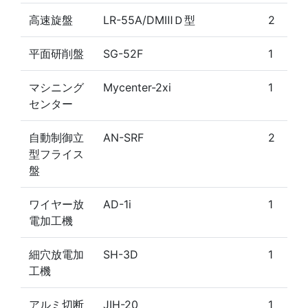
高速旋盤
LR-55A/DMⅢＤ型
2
平面研削盤
SG-52F
1
マシニング
Mycenter-2xi
1
センター
自動制御立
AN-SRF
2
型フライス
盤
ワイヤー放
AD-1i
1
電加工機
細穴放電加
SH-3D
1
工機
アルミ切断
JIH-20
1