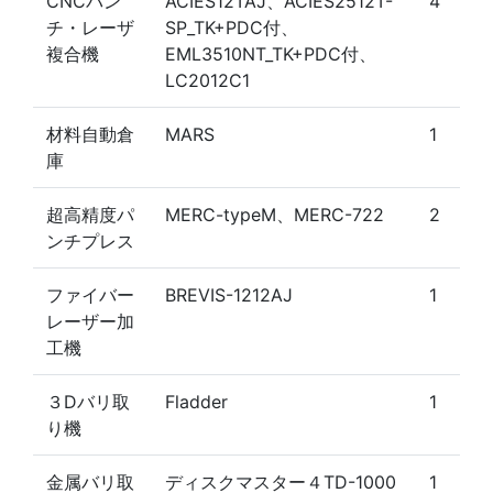
CNCパン
ACIES12TAJ、ACIES2512T-
4
チ・レーザ
SP_TK+PDC付、
複合機
EML3510NT_TK+PDC付、
LC2012C1
材料自動倉
MARS
1
庫
超高精度パ
MERC-typeM、MERC-722
2
ンチプレス
ファイバー
BREVIS-1212AJ
1
レーザー加
工機
３Dバリ取
Fladder
1
り機
金属バリ取
ディスクマスター４TD-1000
1