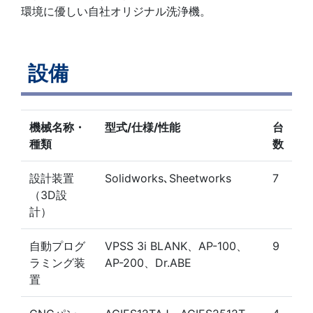
環境に優しい自社オリジナル洗浄機。
設備
機械名称・
型式/仕様/性能
台
種類
数
設計装置
Solidworks､Sheetworks
7
（3D設
計）
自動プログ
VPSS 3i BLANK、AP-100、
9
ラミング装
AP-200、Dr.ABE
置