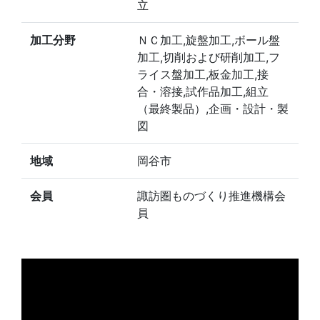
立
加工分野
ＮＣ加工,旋盤加工,ボール盤
加工,切削および研削加工,フ
ライス盤加工,板金加工,接
合・溶接,試作品加工,組立
（最終製品）,企画・設計・製
図
地域
岡谷市
会員
諏訪圏ものづくり推進機構会
員