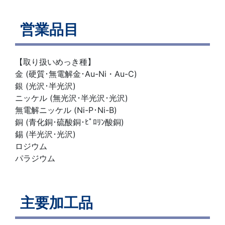
営業品目
【取り扱いめっき種】
金 (硬質･無電解金･Au-Ni・Au-C)
銀 (光沢･半光沢)
ニッケル (無光沢･半光沢･光沢)
無電解ニッケル (Ni-P･Ni-B)
銅 (青化銅･硫酸銅･ﾋﾟﾛﾘﾝ酸銅)
錫 (半光沢･光沢)
ロジウム
パラジウム
主要加工品