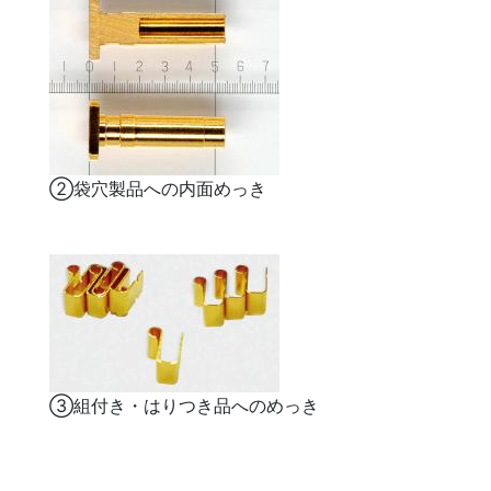
②袋穴製品への内面めっき
③組付き・はりつき品へのめっき