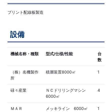
プリント配線板製造
設備
機械名称・種類
型式/仕様/性能
台
数
（株）名機製作
積層装置8000㎡
1
所
碌々産業
ＮＣドリリングマシン
4
6000㎡
ＭＡＲ
メッキライン 6000㎡
1