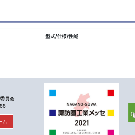
型式/仕様/性能
委員会
588
ーム