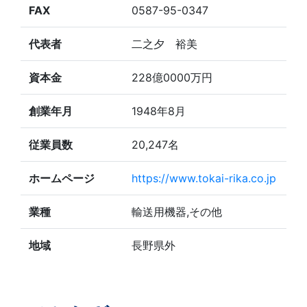
FAX
0587-95-0347
代表者
二之夕 裕美
資本金
228億0000万円
創業年月
1948年8月
従業員数
20,247名
ホームページ
https://www.tokai-rika.co.jp
業種
輸送用機器,その他
地域
長野県外