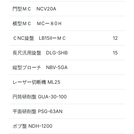
門型ＭＣ NCV20A
横型ＭＣ ＭCー８0Ｈ
ＣNC旋盤 LB15ⅡーＭＣ
12
長尺汎用旋盤 DLG-SHB
15
縦型ブローチ NBV-5GA
レーザー切断機 ML25
円筒研削盤 GUA-30-100
平面研削盤 PSG-63AN
ボブ盤 NDH-1200