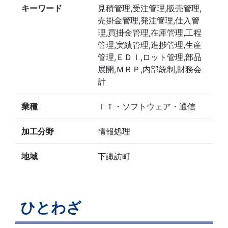
キーワード
見積管理,受注管理,販売管理,
売掛金管理,発注管理,仕入管
理,買掛金管理,在庫管理,工程
管理,実績管理,進捗管理,生産
管理,ＥＤＩ,ロット管理,部品
展開,ＭＲＰ,内部統制,財務会
計
業種
ＩＴ・ソフトウェア・通信
加工分野
情報処理
地域
下諏訪町
ひとわざ