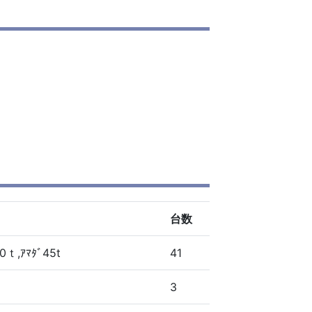
台数
0ｔ,ｱﾏﾀﾞ45t
41
3