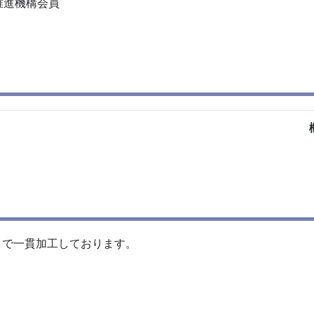
推進機構会員
まで一貫加工しております。
。