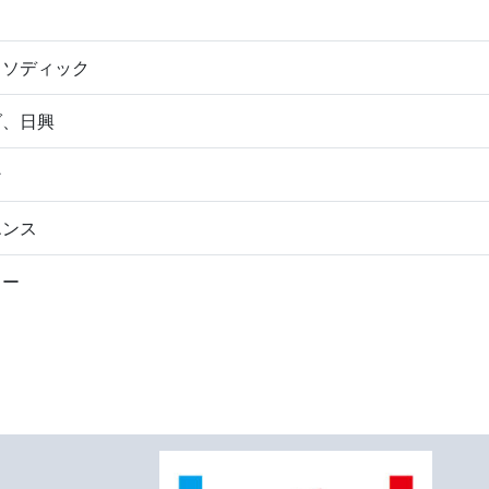
ミ
、ソディック
ダ、日興
ン
エンス
コー