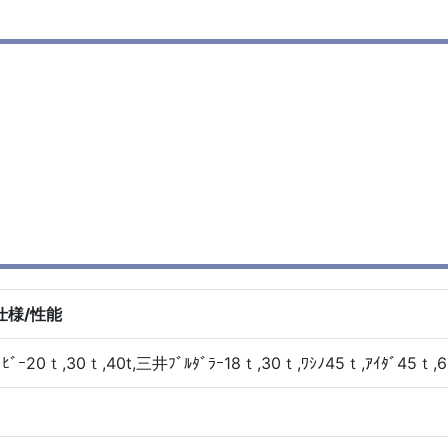
仕様/性能
ﾋﾞｰ20ｔ,30ｔ,40t,三井ﾌﾞﾙﾀﾞﾗｰ18ｔ,30ｔ,ﾜｼﾉ45ｔ,ｱｲﾀﾞ45ｔ,6