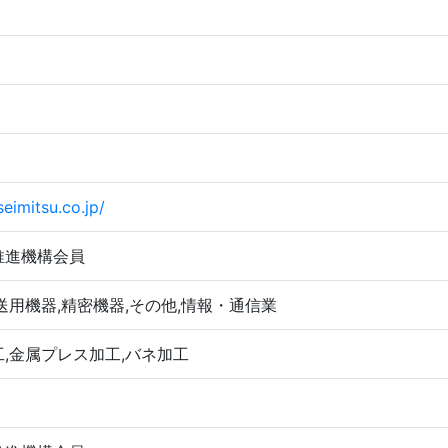
eimitsu.co.jp/
推進機構会員
送用機器,精密機器,その他,情報・通信業
,金属プレス加工,バネ加工