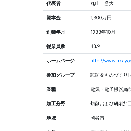
代表者
丸山 勝大
資本金
1,300万円
創業年月
1988年10月
従業員数
48名
ホームページ
http://www.okayas
参加グループ
諏訪圏ものづくり
業種
電気・電子機器,輸
加工分野
切削および研削加工
地域
岡谷市