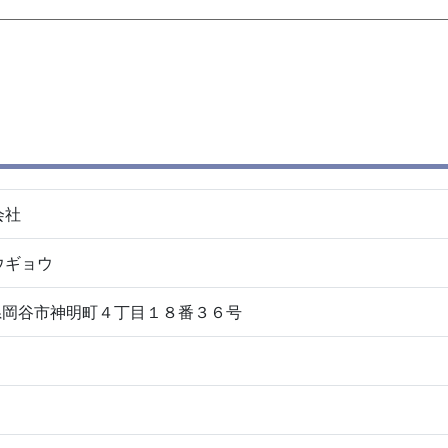
式会社
ウギョウ
長野県岡谷市神明町４丁目１８番３６号