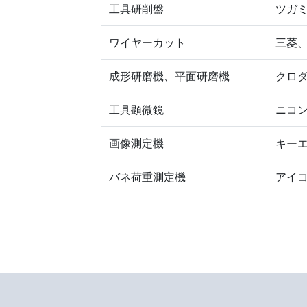
工具研削盤
ツガ
ワイヤーカット
三菱
成形研磨機、平面研磨機
クロ
工具顕微鏡
ニコ
画像測定機
キー
バネ荷重測定機
アイ