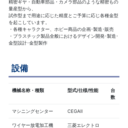
精密ギヤ・自動車部品・カメラ部品のような精密もの
量産型から、
試作型まで用途に応じた精度とご予算に応じ各種金型
を起こしています。
・各種キャラクター、ホビー商品の企画･製造･販売
・プラスチック製品全般におけるデザイン開発･製造･
金型設計･金型製作
設備
機械名称・種類
型式/仕様/性能
台
数
マシニングセンター
CEGAⅡ
ワイヤー放電加工機
三菱エレクトロ