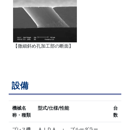
【微細斜め孔加工部の断面】
設備
機械名
型式/仕様/性能
台
称・種類
数
プレス機
ＡＩＤＡ ・ ブルーダラー