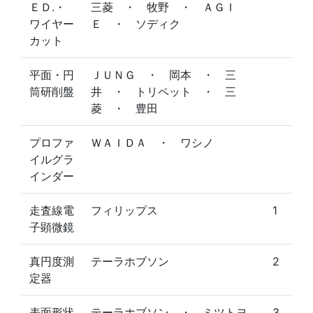
ＥＤ.・
三菱 ・ 牧野 ・ ＡＧＩ
ワイヤー
Ｅ ・ ソディク
カット
平面・円
ＪＵＮＧ ・ 岡本 ・ 三
筒研削盤
井 ・ トリペット ・ 三
菱 ・ 豊田
プロファ
ＷＡＩＤＡ ・ ワシノ
イルグラ
インダー
走査線電
フィリップス
1
子顕微鏡
真円度測
テーラホブソン
2
定器
表面形状
テーラホブソン ・ ミツトヨ
3