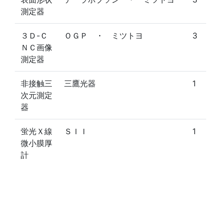
測定器
３Ｄ-Ｃ
ＯＧＰ ・ ミツトヨ
3
ＮＣ画像
測定器
非接触三
三鷹光器
1
次元測定
器
蛍光Ｘ線
ＳＩＩ
1
微小膜厚
計