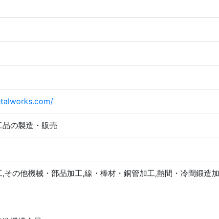
etalworks.com/
工品の製造・販売
,その他機械・部品加工,線・棒材・銅管加工,熱間・冷間鍛造