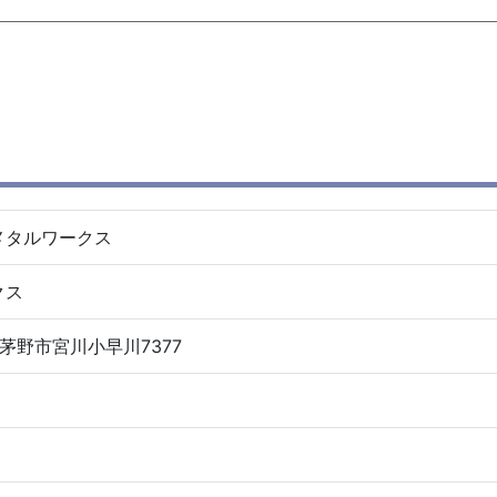
メタルワークス
クス
県茅野市宮川小早川7377