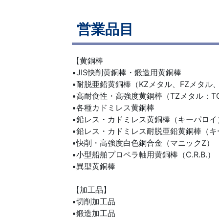
営業品目
【黄銅棒
•JIS快削黄銅棒・鍛造用黄銅棒
•耐脱亜鉛黄銅棒（KZメタル、FZメタル、
•高耐食性・高強度黄銅棒（TZメタル：T
•各種カドミレス黄銅棒
•鉛レス・カドミレス黄銅棒（キーパロイ
•鉛レス・カドミレス耐脱亜鉛黄銅棒（キ
•快削・高強度白色銅合金（マニックZ）
•小型船舶プロペラ軸用黄銅棒（C.R.B.）
•異型黄銅棒
【加工品】
•切削加工品
•鍛造加工品