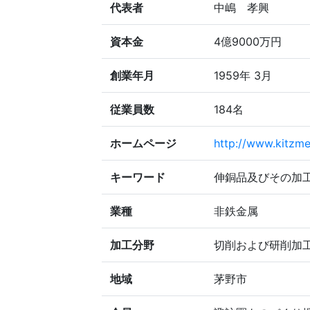
代表者
中嶋 孝興
資本金
4億9000万円
創業年月
1959年 3月
従業員数
184名
ホームページ
http://www.kitzm
キーワード
伸銅品及びその加
業種
非鉄金属
加工分野
切削および研削加工
地域
茅野市