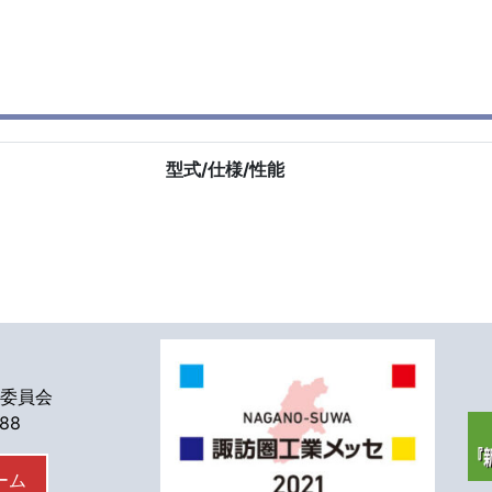
型式/仕様/性能
委員会
588
ーム