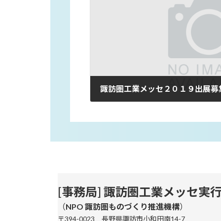
諏訪圏工業メッセ２０１９出展募
2019年3月4日
[
事務局
]
諏訪圏工業メッセ実
（
NPO 諏訪圏ものづくり推進機構
）
〒
394-0023
長野県諏訪市小和田南14-7