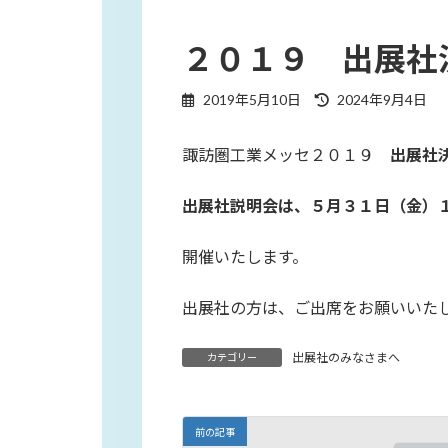
２０１９ 出展社
最
2019年5月10日
2024年9月4日
終
更
諏訪圏工業メッセ２０１９
出展社
新
日
時
出展社説明会は、５月３１日（金）
:
開催いたします。
出展社の方は、ご出席をお願いいた
出展社のみなさまへ
カテゴリー
前の記事