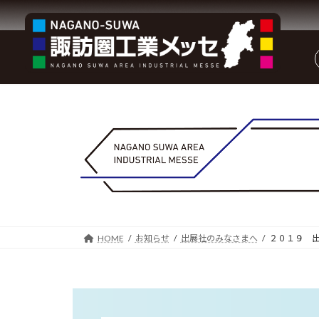
コ
ナ
ン
ビ
テ
ゲ
ン
ー
ツ
シ
へ
ョ
ス
ン
キ
に
ッ
移
プ
動
HOME
お知らせ
出展社のみなさまへ
２０１９ 