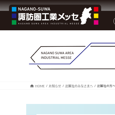
コ
ナ
ン
ビ
テ
ゲ
ン
ー
ツ
シ
へ
ョ
ス
ン
キ
に
ッ
移
プ
動
HOME
お知らせ
出展社のみなさまへ
出展社の方