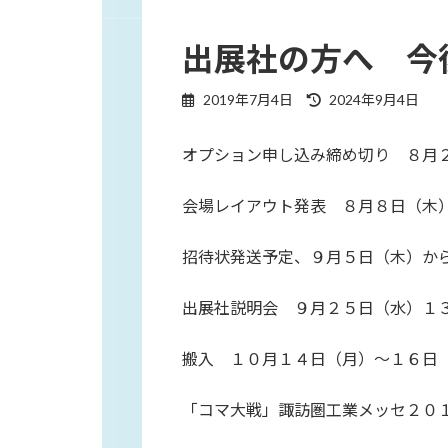
出展社の方へ 今
最
2019年7月4日
2024年9月4日
終
更
オプション申し込み締め切り ８月
新
日
時
会場レイアウト発表 ８月８日（木
:
招待状発送予定、９月５日（木）か
出展社説明会 ９月２５日（水）１
搬入 １０月１４日（月）～１６日
「コマ大戦」諏訪圏工業メッセ２０