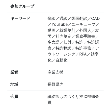
参加グループ
キーワード
翻訳／通訳／図面翻訳／CAD
／YouTube／ユーチューブ／
動画／就業規則／外国人／就
労／社内規定／業務手順書／
多言語／知財／特許／特許調
査／特許翻訳／特許事務／ア
ウトソーシング／RPA／効率
化／自動化
業種
産業支援
地域
長野県内
会員
諏訪圏ものづくり推進機構会
員