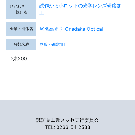
試作から小ロットの光学レンズ研磨加
工
尾名高光学 Onadaka Optical
成形・研磨加工
D東200
諏訪圏工業メッセ実行委員会
TEL: 0266-54-2588