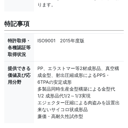
ります。
特記事項
特許取得・
ISO9001 2015年度版
各種認証等
取得状況
提供できる
PP、エラストマー等2材成形品、真空構
価値及び応
成金型、射出圧縮成形によるPPS・
用分野
6TPAの安定成形
多製品同時生産金型構築による金型代
1/2 成形品代1/2～1/3実現
エジェクター圧縮による肉盗みを設置出
来ないサイコロ状成形品
廉価・高耐久性試作型