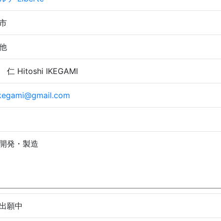
市
他
仁 Hitoshi IKEGAMI
ikegami@gmail.com
開発・製造
出願中