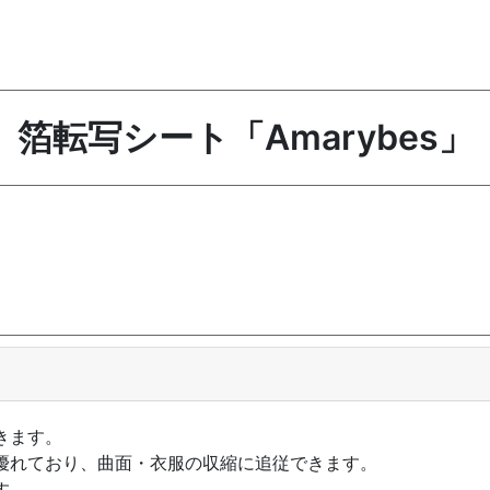
箔転写シート「Amarybes」
きます。
優れており、曲面・衣服の収縮に追従できます。
す。