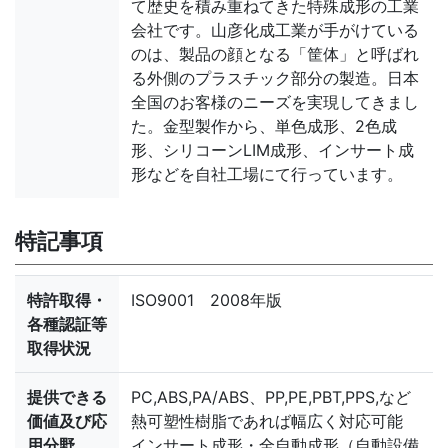
て歴史を積み重ねてきた特殊成形の工業
会社です。山彦化成工業が手がけている
のは、製品の顔となる「筐体」と呼ばれ
る外側のプラスチック部分の製造。日本
全国のお客様のニーズを実現してきまし
た。金型製作から、単色成形、2色成
形、シリコーンLIM成形、インサート成
形などを自社工場にて行っています。
特記事項
特許取得・
ISO9001 2008年版
各種認証等
取得状況
提供できる
PC,ABS,PA/ABS、PP,PE,PBT,PPS,など
価値及び応
熱可塑性樹脂であれば幅広く対応可能
用分野
インサート成形・全自動成形（自動設備