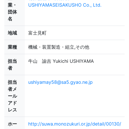
業・
USHIYAMASEISAKUSHO Co., Ltd.
団体
名
地域
富士見町
業種
機械・装置製造・組立,その他
担当
牛山 諭吉 Yukichi USHIYAMA
者
担当
ushiyamay58@sa5.gyao.ne.jp
者メ
ール
アド
レス
ホー
http://suwa.monozukuri.or.jp/detail/00130/