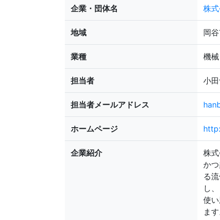
企業・団体名
株式会
地域
岡谷
業種
機械
担当者
小田切
担当者メールアドレス
hanb
ホームページ
http
企業紹介
株式
かつ
る流
し、
使い
ます