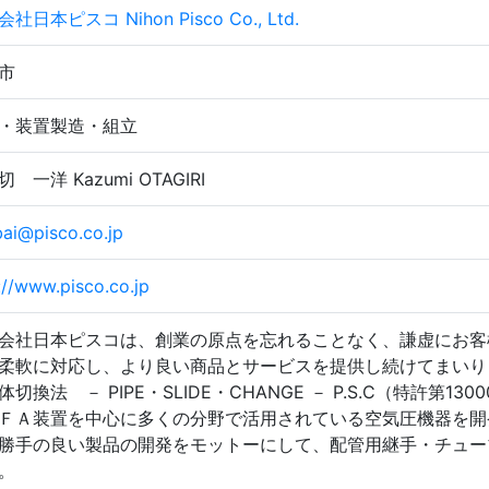
社日本ピスコ Nihon Pisco Co., Ltd.
市
・装置製造・組立
 一洋 Kazumi OTAGIRI
ai@pisco.co.jp
://www.pisco.co.jp
会社日本ピスコは、創業の原点を忘れることなく、謙虚にお客
柔軟に対応し、より良い商品とサービスを提供し続けてまいり
体切換法 － PIPE・SLIDE・CHANGE － P.S.C（特許第
ＦＡ装置を中心に多くの分野で活用されている空気圧機器を開
勝手の良い製品の開発をモットーにして、配管用継手・チュー
。