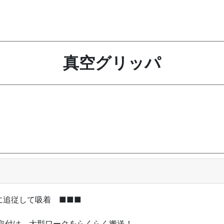
真空グリッパ
に追従して吸着 ■■■
付け、大型ワークをらくらく搬送！