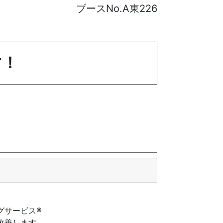
ブースNo.A東226
す！
グサービス®
改善します。