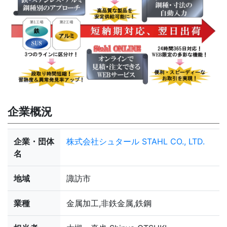
企業概況
企業・団体
株式会社シュタール STAHL CO., LTD.
名
地域
諏訪市
業種
金属加工,非鉄金属,鉄鋼