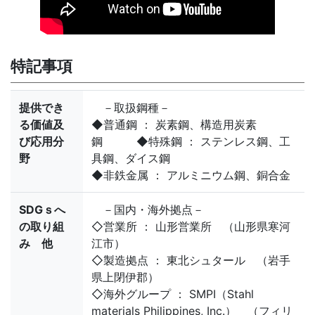
特記事項
提供でき
－取扱鋼種－
る価値及
◆普通鋼 ： 炭素鋼、構造用炭素
び応用分
鋼 ◆特殊鋼 ： ステンレス鋼、工
野
具鋼、ダイス鋼
◆非鉄金属 ： アルミニウム鋼、銅合金
SDGｓへ
－国内・海外拠点－
の取り組
◇営業所 ： 山形営業所 （山形県寒河
み 他
江市）
◇製造拠点 ： 東北シュタール （岩手
県上閉伊郡）
◇海外グループ ： SMPI（Stahl
materials Philippines, Inc.） （フィリ