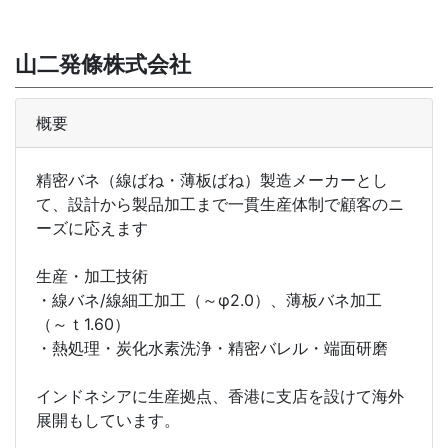
山二発條株式会社
概要
精密バネ（線ばね・薄板ばね）製造メーカーとし
て、設計から製品加工まで一貫生産体制で顧客のニ
ーズに応えます
生産・加工技術
・線バネ/線細工加工（～φ2.0）、薄板バネ加工
（～ｔ1.60）
・熱処理・炭化水素洗浄・精密バレル・端面研磨
インドネシアに生産拠点、香港に支店を設けて海外
展開もしています。