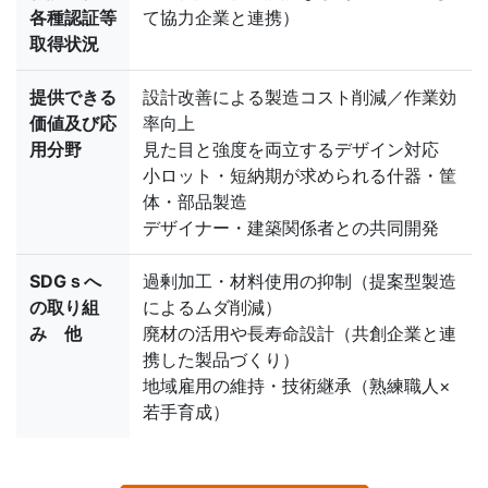
各種認証等
て協力企業と連携）
取得状況
提供できる
設計改善による製造コスト削減／作業効
価値及び応
率向上
用分野
見た目と強度を両立するデザイン対応
小ロット・短納期が求められる什器・筐
体・部品製造
デザイナー・建築関係者との共同開発
SDGｓへ
過剰加工・材料使用の抑制（提案型製造
の取り組
によるムダ削減）
み 他
廃材の活用や長寿命設計（共創企業と連
携した製品づくり）
地域雇用の維持・技術継承（熟練職人×
若手育成）