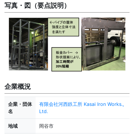
写真・図（要点説明）
企業概況
企業・団体
有限会社河西鉄工所 Kasai Iron Works.,
名
Ltd.
地域
岡谷市