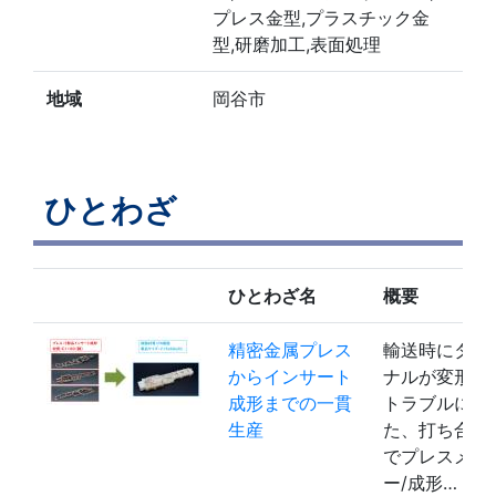
プレス金型,プラスチック金
型,研磨加工,表面処理
地域
岡谷市
ひとわざ
ひとわざ名
概要
精密金属プレス
輸送時にター
からインサート
ナルが変形し
成形までの一貫
トラブルにな
生産
た、打ち合わ
でプレスメー
ー/成形…