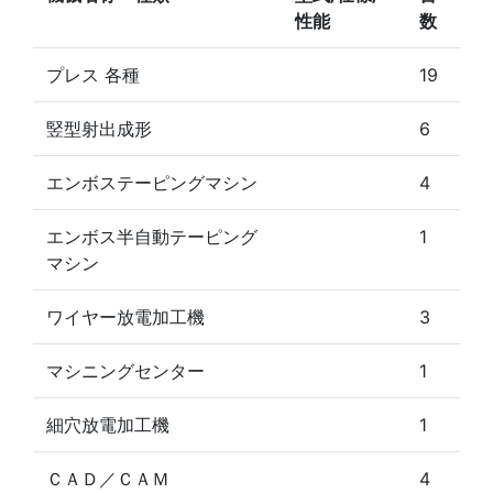
性能
数
プレス 各種
19
竪型射出成形
6
エンボステーピングマシン
4
エンボス半自動テーピング
1
マシン
ワイヤー放電加工機
3
マシニングセンター
1
細穴放電加工機
1
ＣＡＤ／ＣＡＭ
4