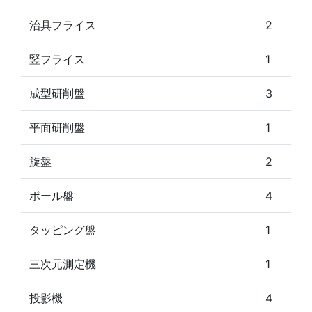
治具フライス
2
竪フライス
1
成型研削盤
3
平面研削盤
1
旋盤
2
ボール盤
4
タッピング盤
1
三次元測定機
1
投影機
4