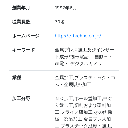
創業年月
1997年6月
従業員数
70名
ホームページ
http://c-techno.co.jp/
キーワード
金属プレス加工及びインサー
ト成形/携帯電話・ 自動車・
家電・ デジタルカメラ
業種
金属加工,プラスティック・ゴ
ム・金属以外加工
加工分野
ＮＣ加工,ボール盤加工,中ぐ
り盤加工,切削および研削加
工,フライス盤加工,その他機
械・部品加工,金属プレス加
工,プラスチック成形・加工,