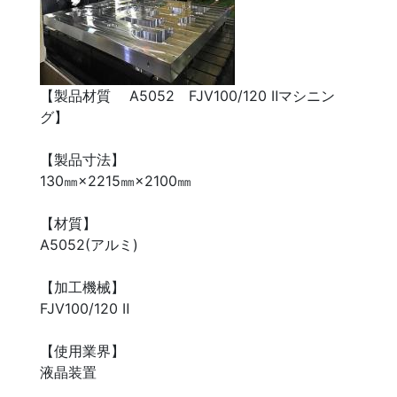
【製品材質 A5052 FJV100/120 Ⅱマシニン
グ】
【製品寸法】
130㎜×2215㎜×2100㎜
【材質】
A5052(アルミ)
【加工機械】
FJV100/120 Ⅱ
【使用業界】
液晶装置