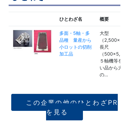
ひとわざ名
概要
多面・5軸・多
大型
品種 量産から
（2,500×3,
小ロットの切削
長尺
加工品
（500×5,00
５軸機等を使
い品から大き
の…
この企業の他のひとわざPR
を見る