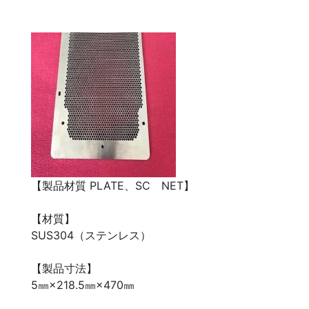
【製品材質 PLATE、SC NET】
【材質】
SUS304（ステンレス）
【製品寸法】
5㎜×218.5㎜×470㎜