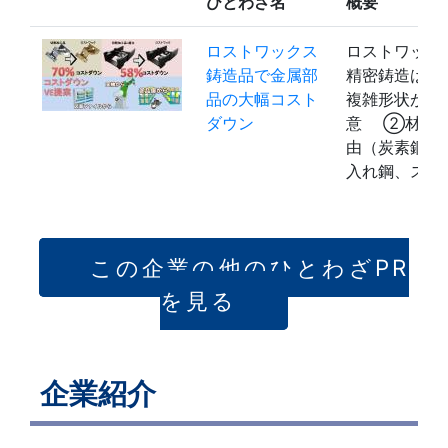
ひとわざ名
概要
ロストワックス
ロストワック
鋳造品で金属部
精密鋳造は 
品の大幅コスト
複雑形状が得
ダウン
意 ②材質
由（炭素鋼、
入れ鋼、ス…
この企業の他のひとわざPR
を見る
企業紹介