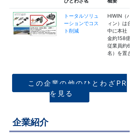
ひとわざ名
概要
トータルソリュ
HIWIN（ハイ
ーションでコス
ィン）は台湾
ト削減
中に本社（資
金約158億円
従業員約6,51
名）を置き…
この企業の他のひとわざPR
を見る
企業紹介