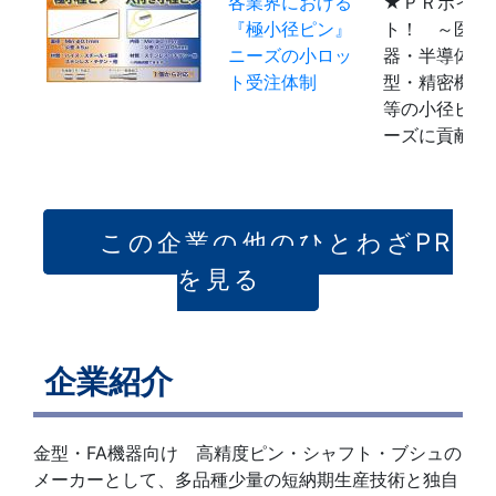
各業界における
★ＰＲポイン
『極小径ピン』
ト！ ～医療
ニーズの小ロッ
器・半導体・
ト受注体制
型・精密機器
等の小径ピン
ーズに貢献…
この企業の他のひとわざPR
を見る
企業紹介
金型・FA機器向け 高精度ピン・シャフト・ブシュの
メーカーとして、多品種少量の短納期生産技術と独自