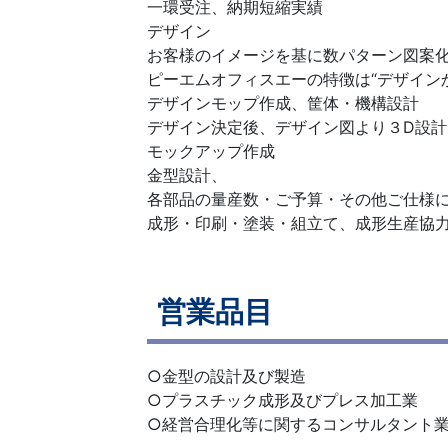
一環受注、納期短縮実績
デザイン
お客様のイメージを基に数パターン図案
ピーエムオフィスエーの特徴は“デザイン
デザインモップ作成、筐体・機構設計
デザイン決定後、デザイン図より３D設
モックアップ作成
金型設計、
各部品の量産数・ご予算・その他ご仕様
成形・印刷・塗装・組立て、成形生産協
営業品目
○金型の設計及び製造
○プラスチック成形及びプレス加工業
○経営合理化等に関するコンサルタント