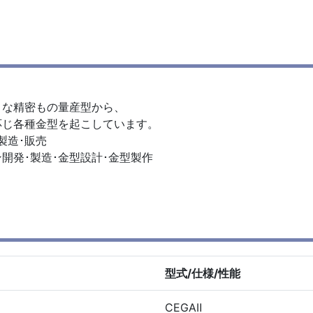
うな精密もの量産型から、
応じ各種金型を起こしています。
製造･販売
開発･製造･金型設計･金型製作
型式/仕様/性能
CEGAⅡ