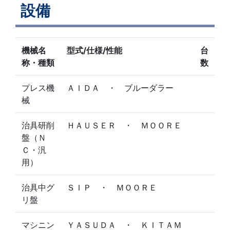
設備
機械名
型式/仕様/性能
台
称・種類
数
プレス機
ＡＩＤＡ ・ ブルーダラー
械
治具研削
ＨＡＵＳＥＲ ・ ＭＯＯＲＥ
盤（Ｎ
Ｃ・汎
用）
治具中グ
ＳＩＰ ・ ＭＯＯＲＥ
リ盤
マシニン
ＹＡＳＵＤＡ ・ ＫＩＴＡＭ