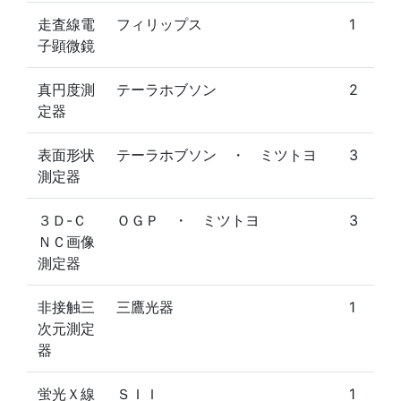
走査線電
フィリップス
1
子顕微鏡
真円度測
テーラホブソン
2
定器
表面形状
テーラホブソン ・ ミツトヨ
3
測定器
３Ｄ-Ｃ
ＯＧＰ ・ ミツトヨ
3
ＮＣ画像
測定器
非接触三
三鷹光器
1
次元測定
器
蛍光Ｘ線
ＳＩＩ
1