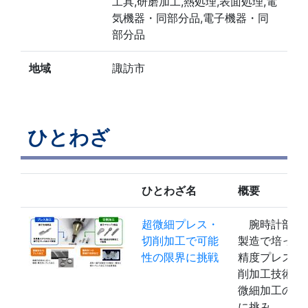
工具,研磨加工,熱処理,表面処理,電
気機器・同部分品,電子機器・同
部分品
地域
諏訪市
ひとわざ
ひとわざ名
概要
超微細プレス・
腕時計部品
切削加工で可能
製造で培った
性の限界に挑戦
精度プレス・
削加工技術で
微細加工の限
に挑み…