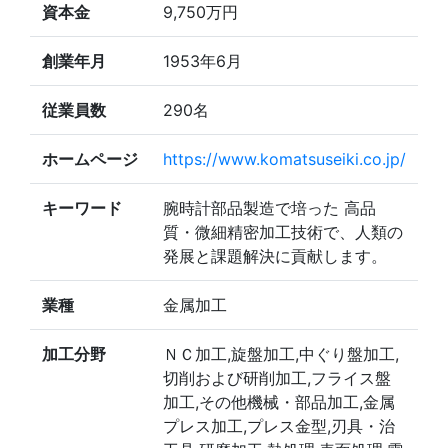
資本金
9,750万円
創業年月
1953年6月
従業員数
290名
ホームページ
https://www.komatsuseiki.co.jp/
キーワード
腕時計部品製造で培った 高品
質・微細精密加工技術で、人類の
発展と課題解決に貢献します。
業種
金属加工
加工分野
ＮＣ加工,旋盤加工,中ぐり盤加工,
切削および研削加工,フライス盤
加工,その他機械・部品加工,金属
プレス加工,プレス金型,刃具・治